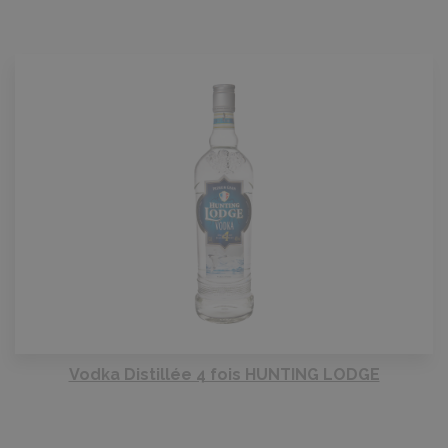
Vodka Distillée 4 fois HUNTING LODGE