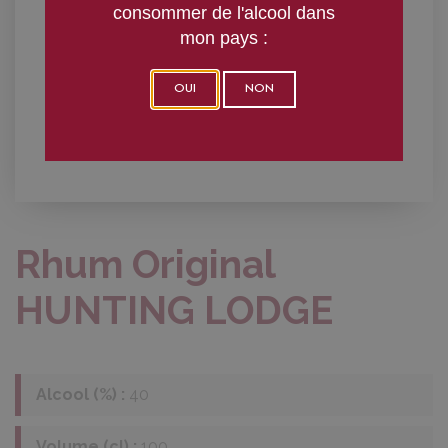
consommer de l'alcool dans
mon pays :
OUI
NON
Rhum Original
HUNTING LODGE
Alcool (%) :
40
Volume (cl) :
100